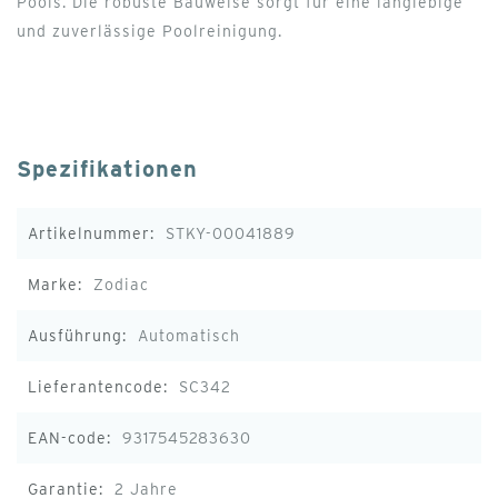
Pools. Die robuste Bauweise sorgt für eine langlebige
und zuverlässige Poolreinigung.
Spezifikationen
Weitere
STKY-00041889
Informationen
Zodiac
Automatisch
SC342
9317545283630
2 Jahre