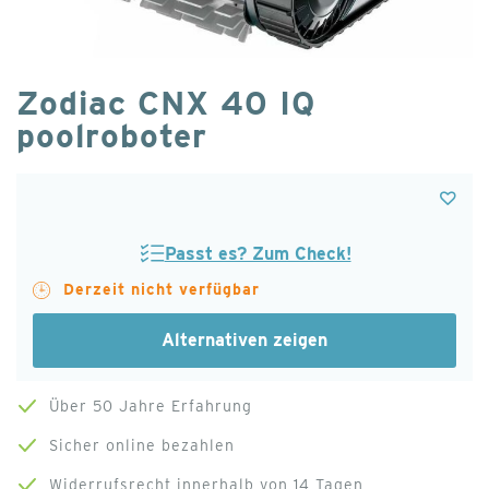
Zum
Zodiac CNX 40 IQ
Anfang
poolroboter
der
Bildgalerie
springen
Derzeit nicht verfügbar
Alternativen zeigen
Über 50 Jahre Erfahrung
Sicher online bezahlen
Widerrufsrecht innerhalb von 14 Tagen