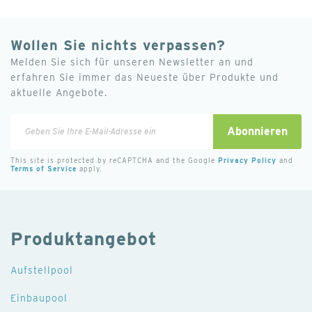
Wollen Sie nichts verpassen?
Melden Sie sich für unseren Newsletter an und
erfahren Sie immer das Neueste über Produkte und
aktuelle Angebote.
Melden
Abonnieren
Sie
sich
This site is protected by reCAPTCHA and the Google
Privacy Policy
and
Terms of Service
apply.
für
unseren
Newsletter
an:
Produktangebot
Aufstellpool
Einbaupool