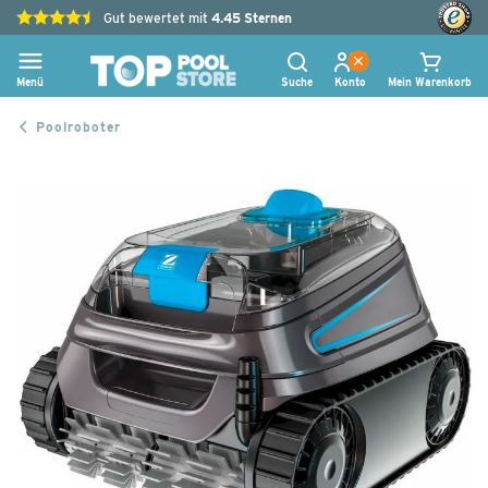
Gut bewertet mit
4.45
Sternen
Menü
Suche
Konto
Mein Warenkorb
Poolroboter
Zum
Ende
der
Bildgalerie
springen