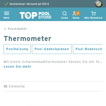
Kostenloser Versand ab 100 €
Menü
Suche
Konto
Mein Warenkorb
Poolzubehör
Thermometer
Poolheizung
Pool Abdeckplanen
Pool Bodenschu
Mit einem Schwimmbadthermometer können Sie die Temperatur des Badewassers genau kontrollieren. Sie haben die Wahl zwischen digitalen oder analogen Thermometern.
Lesen Sie mehr
10
Elemente