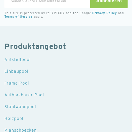
Abonnieren
Sie
sich
This site is protected by reCAPTCHA and the Google
Privacy Policy
and
Terms of Service
apply.
für
unseren
Newsletter
an:
Produktangebot
Aufstellpool
Einbaupool
Frame Pool
Aufblasbarer Pool
Stahlwandpool
Holzpool
Planschbecken