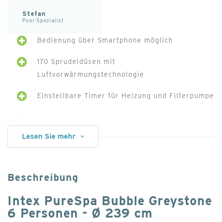
Stefan
Pool-Spezialist
Bedienung über Smartphone möglich
170 Sprudeldüsen mit
Luftvorwärmungstechnologie
Einstellbare Timer für Heizung und Filterpumpe
Inkl. Salzwassersystem, 2 Intex Kopfkissen und
LED-Lampe
Lesen Sie mehr
Relativ laut, wenn die Sprudelfunktion
eingeschaltet ist
Beschreibung
Recht lange Aufwärmphase (je nach
Intex PureSpa Bubble Greystone
gewünschter Temperatur)
6 Personen - Ø 239 cm