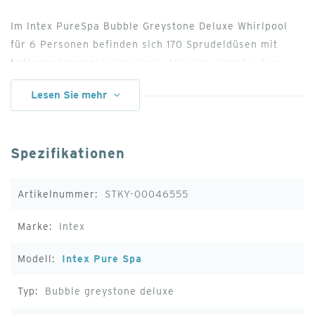
Im Intex PureSpa Bubble Greystone Deluxe Whirlpool
für 6 Personen befinden sich 170 Sprudeldüsen mit
Luftvorwärmungstechnologie. Mit dem eingebauten
Heizungssystem lässt sich der PureSpa wunderbar auf
Lesen Sie mehr
die gewünschte Temperatur im Bereich von 10 °C bis 40
°C einstellen. Sobald die Temperatur um 3 °C unter der
eingestellten Temperatur liegt, wird der Whirlpool mit
Spezifikationen
der gewünschten Temperatur wieder aufgeheizt.
Weitere
STKY-00046555
Informationen
Intex
Intex Pure Spa
Bubble greystone deluxe
Starke Poolfolie und Poolrand als