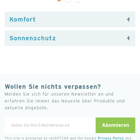
brauchen, damit das Wasser gesund bleibt. Die
71
Salzkonzentration ist so niedrig, dass Sie kaum etwas
Komfort
davon bemerken.
Strom und Sicherheit
Sonnenschutz
2200
220-240
5
Wollen Sie nichts verpassen?
Zubehör
Melden Sie sich für unseren Newsletter an und
Ja
erfahren Sie immer das Neueste über Produkte und
aktuelle Angebote.
Ja
Melden
Abonnieren
Sie
Ja
sich
This site is protected by reCAPTCHA and the Google
Privacy Policy
and