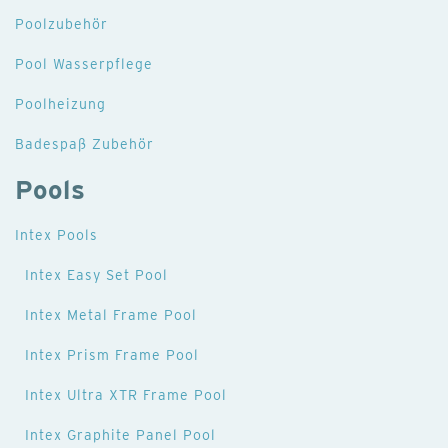
Die Luft dehnt sich in der Mittagshitze aus. Das
Poolzubehör
55,1 kg
Überdruckventil gibt überschüssige Luft frei
Pool Wasserpflege
Kältere Temperaturen in der Nacht führen dazu,
Poolheizung
dass das Spa weniger aufgeblasen wirkt
Badespaß Zubehör
Die Luft dehnt sich in der Mittagshitze aus und
der korrekte Luftdruck ist wiederhergestellt
Pools
Intex Pools
Intex Easy Set Pool
Intex Metal Frame Pool
Intex Prism Frame Pool
Intex Ultra XTR Frame Pool
Bedienfeld
Intex Graphite Panel Pool