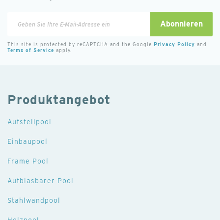
Melden
Abonnieren
Sie
sich
This site is protected by reCAPTCHA and the Google
Privacy Policy
and
Terms of Service
apply.
für
unseren
Newsletter
an:
Produktangebot
Aufstellpool
Einbaupool
Frame Pool
Aufblasbarer Pool
Stahlwandpool