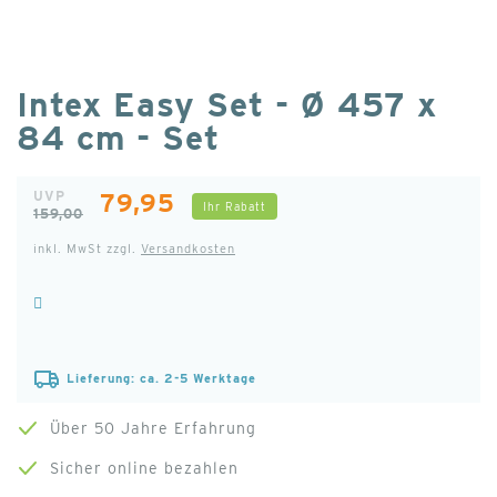
Zum
Intex Easy Set - Ø 457 x
Anfang
84 cm - Set
der
Bildgalerie
UVP
79,95
springen
Ihr Rabatt
159,00
inkl. MwSt zzgl.
Versandkosten
Lieferung: ca. 2-5 Werktage
Über 50 Jahre Erfahrung
Sicher online bezahlen