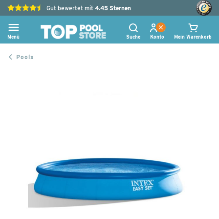
Gut bewertet mit
4.45
Sternen
Menü
Suche
Konto
Mein Warenkorb
Pools
Zum
Ende
der
Bildgalerie
springen